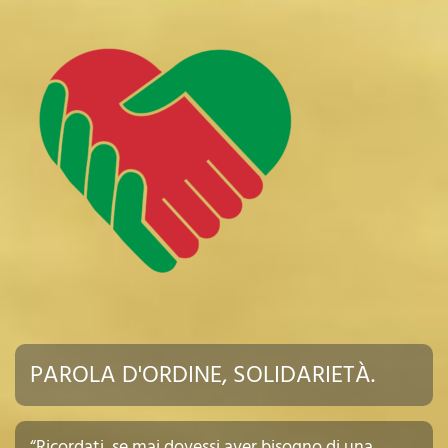
PAROLA D'ORDINE, SOLIDARIETÀ.
“Ricordati, se mai dovessi aver bisogno di una