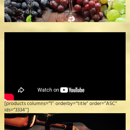
[products columns=”1″ orderby=”title” order=”ASC”
ids=”3334″]