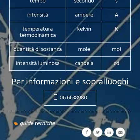
tempo
secondo
s
intensità
ampere
A
temperatura
kelvin
K
termodinamica
quantità di sostanza
mole
mol
intensità luminosa
candela
cd
Per informazioni e sopralluoghi
06 6638980
guide tecniche