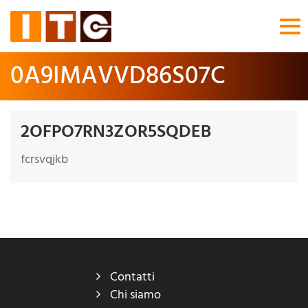
Tog
nav
0A9IMAVVD86S07C
2OFPO7RN3ZOR5SQDEB
fcrsvqjkb
Contatti
Chi siamo