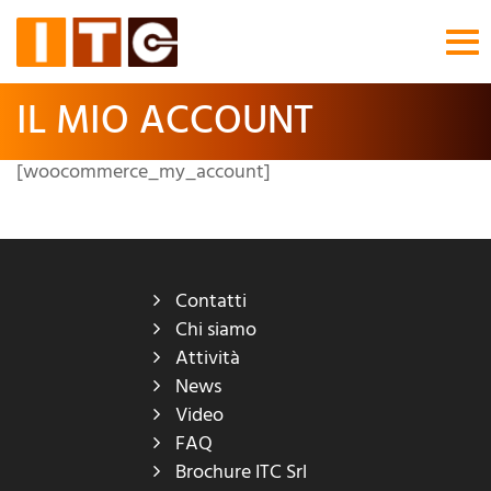
Tog
nav
IL MIO ACCOUNT
[woocommerce_my_account]
Contatti
Chi siamo
Attività
News
Video
FAQ
Brochure ITC Srl