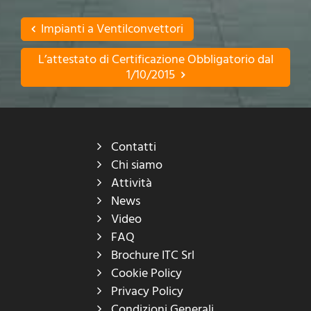
Impianti a Ventilconvettori
L’attestato di Certificazione Obbligatorio dal
1/10/2015
Contatti
Chi siamo
Attività
News
Video
FAQ
Brochure ITC Srl
Cookie Policy
Privacy Policy
Condizioni Generali