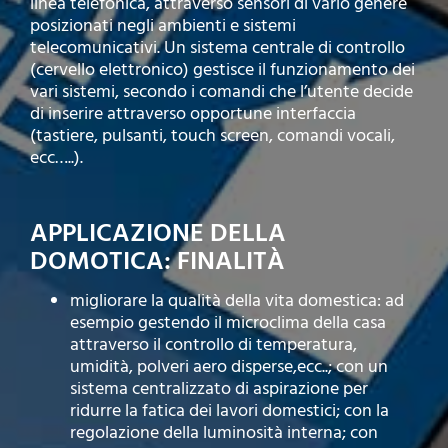
linea telefonica, attraverso sensori di vario genere
posizionati negli ambienti e sistemi
telecomunicativi. Un sistema centrale di controllo
(cervello elettronico) gestisce il funzionamento dei
vari sistemi, secondo i comandi che l’utente decide
di inserire attraverso opportune interfaccia
(tastiere, pulsanti, touch screen, comandi vocali,
ecc…..).
APPLICAZIONE DELLA
DOMOTICA: FINALITÀ
migliorare la qualità della vita domestica: ad
esempio gestendo il microclima della casa
attraverso il controllo di temperatura,
umidità, polveri aero disperse,ecc..; con un
sistema centralizzato di aspirazione per
ridurre la fatica dei lavori domestici; con la
regolazione della luminosità interna; con